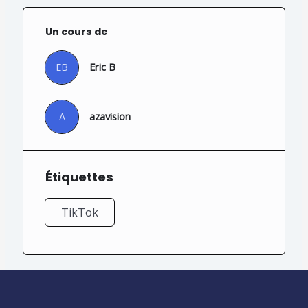
Un cours de
EB
Eric B
A
azavision
Étiquettes
TikTok