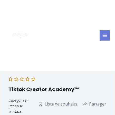
Aller
MAI
au
MEN
contenu
Tiktok Creator Academy™
Catégories :
Liste de souhaits
Partager
Réseaux
sociaux