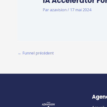
IA Accelerator F
Par
azavision
/
17 mai 2024
←
Funnel précédent
Agen