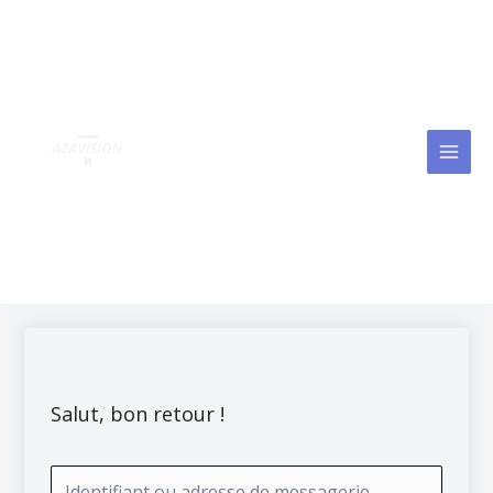
Aller
MAI
au
MEN
contenu
Salut, bon retour !