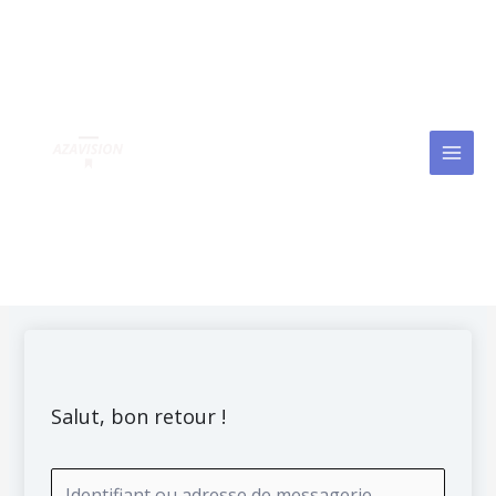
Aller
MAI
au
MEN
contenu
Salut, bon retour !