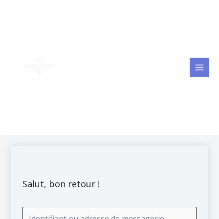
Aller
MAI
au
MEN
contenu
Salut, bon retour !