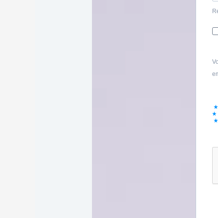
Re
Vo
em