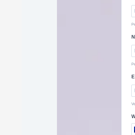
Pe
N
Pe
E
Ve
W