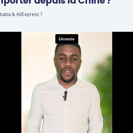
orter depuis la Chine ?
ibaba & AliExpress ?