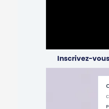
Inscrivez-vous
C
C
P