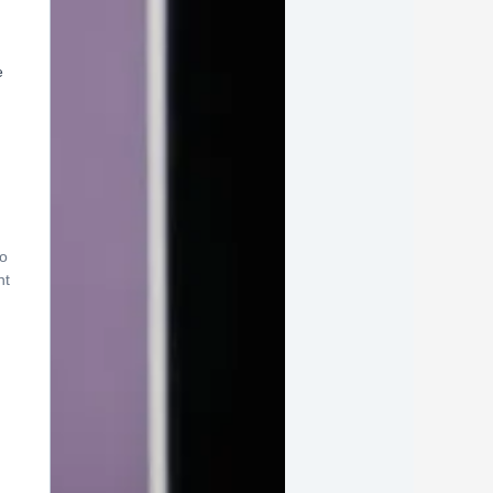
e
vo
nt