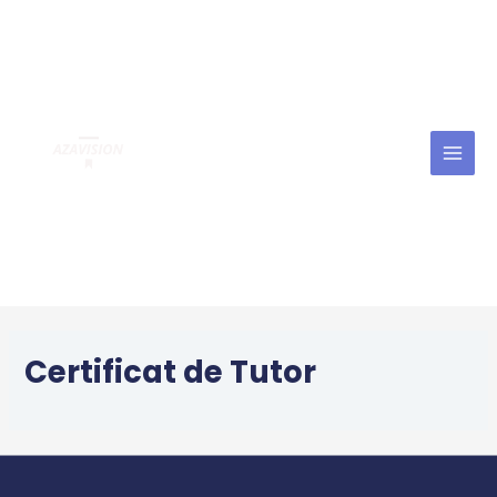
Aller
MAI
au
MEN
contenu
Certificat de Tutor